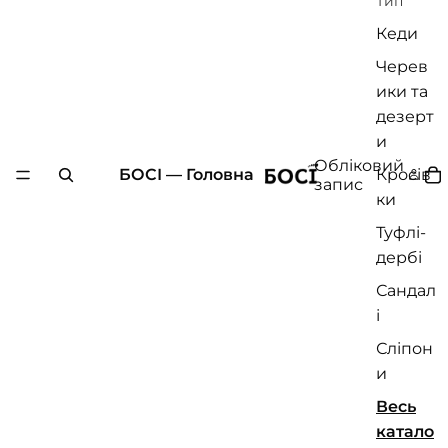
Тип
Кеди
Черев
ики та
дезерт
и
Обліковий
БОСІ — Головна
Кросів
запис
ки
Туфлі-
дербі
Сандал
і
Сліпон
и
Весь
катало