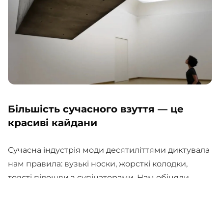
Більшість сучасного взуття — це
красиві кайдани
Сучасна індустрія моди десятиліттями диктувала
нам правила: вузькі носки, жорсткі колодки,
товсті підошви з супінаторами. Нам обіцяли
«підтримку» та «амортизацію», але натомість ми
отримали епідемію болю в спині, плоскостопість,
деформацію суглобів та втомлені ноги