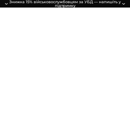
Знижка 15% військовослужбовцям за УБД — напишіть у
підтримку