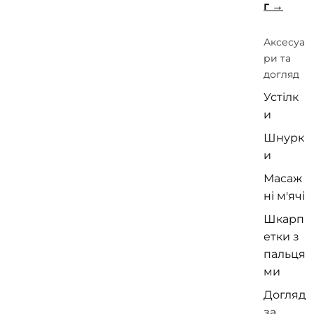
г
Аксесуа
ри та
догляд
Устілк
и
Шнурк
и
Масаж
ні м'ячі
Шкарп
етки з
пальця
ми
Догляд
за