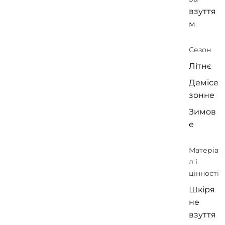
взуття
м
Сезон
Літнє
Демісе
зонне
Зимов
е
Матеріа
л і
цінності
Шкіря
не
взуття