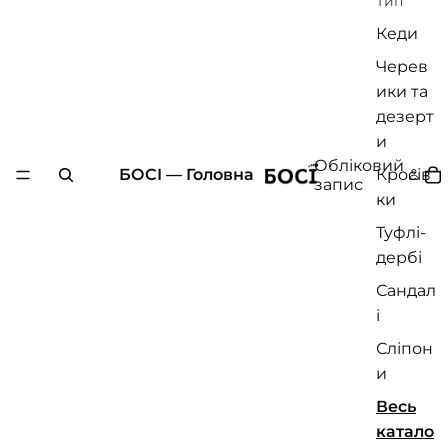
Тип
Кеди
Черев
ики та
дезерт
и
Обліковий
БОСІ — Головна
Кросів
запис
ки
Туфлі-
дербі
Сандал
і
Сліпон
и
Весь
катало