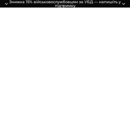
Знижка 15% військовослужбовцям за УБД — напишіть у
підтримку