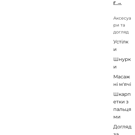
г
Аксесуа
ри та
догляд
Устілк
и
Шнурк
и
Масаж
ні м'ячі
Шкарп
етки з
пальця
ми
Догляд
за