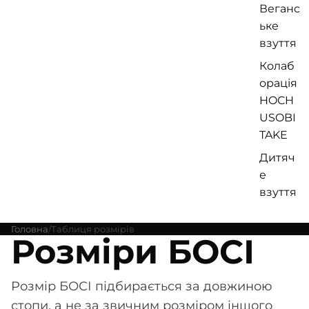
Веганс
ьке
взуття
Колаб
орація
HOCH
USOBI
TAKE
Дитяч
е
взуття
Головна
Таблиця розмірів
Розміри БОСІ
Розмір БОСІ підбирається за довжиною
стопи, а не за звичним розміром іншого