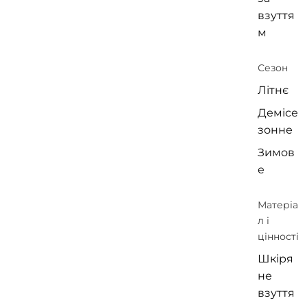
взуття
м
Сезон
Літнє
Демісе
зонне
Зимов
е
Матеріа
л і
цінності
Шкіря
не
взуття