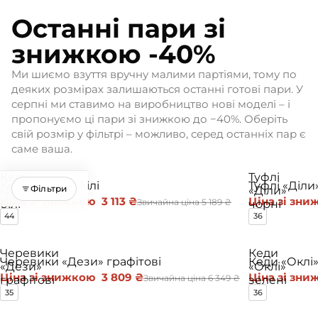
Демісе
Останні пари зі
зонне
знижкою -40%
Зимов
е
Ми шиємо взуття вручну малими партіями, тому по
деяких розмірах залишаються останні готові пари. У
серпні ми ставимо на виробництво нові моделі – і
Матеріа
пропонуємо ці пари зі знижкою до −40%. Оберіть
л і
свій розмір у фільтрі – можливо, серед останніх пар є
цінності
саме ваша.
Шкіря
Кеди
Туфлі
не
−40%
−40%
Кеди «Леби» білі
Туфлі «Діли
Фільтри
«Леби»
«Діли»
взуття
Ціна зі знижкою
3 113 ₴
Ціна зі зн
Звичайна ціна
5 189 ₴
білі
чорні
44
36
Веганс
ьке
Черевики
Кеди
взуття
−40%
−40%
Черевики «Дези» графітові
Кеди «Оклі»
«Дези»
«Оклі»
Ціна зі знижкою
3 809 ₴
Ціна зі зн
Колаб
Звичайна ціна
6 349 ₴
графітові
зелені
35
36
орація
HOCH