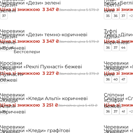
Черевики «Дези» зелені
Кеди «Беглі
«Дези»
«Беглі»
Ціна зі знижкою
3 347 ₴
Ціна зі зн
Звичайна ціна
5 579 ₴
зелені
сині
37
35
36
37
+2
Черевики
Туфлі
−40%
−40%
Черевики «Дези» темно-коричневі
Туфлі «Діли
«Дези»
«Діли»
Ціна зі знижкою
3 347 ₴
Ціна зі зн
Звичайна ціна
5 579 ₴
темно-
коричневі
коричневі
37
45
36
37
44
Бестселери
Кросівки
Черевики
−40%
−40%
Кросівки «Реклі Пухнасті» бежеві
Черевики «
«Реклі
«Кледи»
Ціна зі знижкою
3 227 ₴
Ціна зі зн
Звичайна ціна
5 379 ₴
Пухнасті»
сині
бежеві
43
36
40
47
Черевики
Сліпони
−40%
−40%
Черевики «Кледи Альпі» коричневі
Сліпони «С
«Кледи
«Сліфи»
Ціна зі знижкою
3 251 ₴
Ціна зі зн
Звичайна ціна
5 419 ₴
Альпі»
бежеві
коричневі
36
36
37
41
+2
Черевики
Черевики
−40%
−40%
Черевики «Кледи» графітові
Черевики «
«Кледи»
«Кледи»