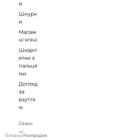
и
Шнурк
и
Масаж
ні м'ячі
Шкарп
етки з
пальця
ми
Догляд
за
взуття
м
Сезон
Літнє
Головна
Розпродаж