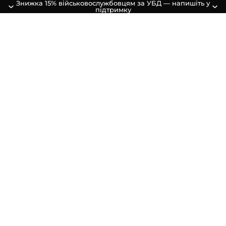
Знижка 15% військовослужбовцям за УБД — напишіть у
підтримку