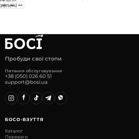
зелені
40
41
44
Пробуди свої стопи
Питання обслуговування
+38 (050) 026 60 51
support@bosi.ua
БОСО-ВЗУТТЯ
Каталог
Переваги