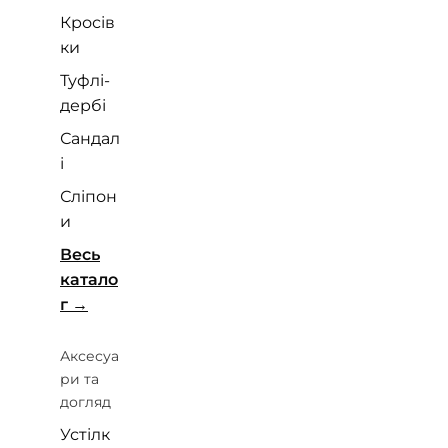
Кросів
ки
Туфлі-
дербі
Сандал
і
Сліпон
и
Весь
катало
г
Аксесуа
ри та
догляд
Устілк