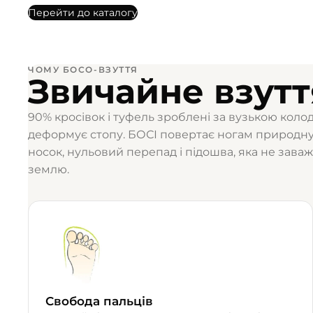
Перейти до каталогу
ЧОМУ БОСО-ВЗУТТЯ
Звичайне взутт
90% кросівок і туфель зроблені за вузькою коло
деформує стопу. БОСІ повертає ногам природн
носок, нульовий перепад і підошва, яка не заваж
землю.
Свобода пальців