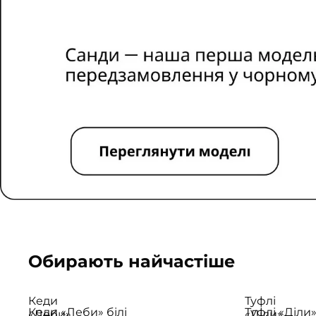
Обирають найчастіше
Кеди
Туфлі
Кеди «Леби» білі
Туфлі «Діли
«Леби»
«Діли»