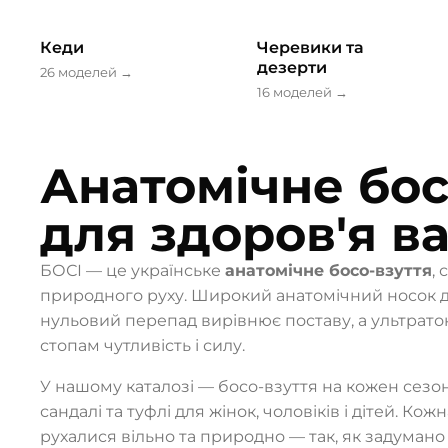
Кеди
Черевики та
дезерти
26 моделей
→
16 моделей
→
Анатомічне бос
для здоров'я в
БОСІ — це українське
анатомічне босо-взуття
,
природного руху. Широкий анатомічний носок д
нульовий перепад вирівнює поставу, а ультрато
стопам чутливість і силу.
У нашому каталозі — босо-взуття на кожен сезон:
сандалі та туфлі для жінок, чоловіків і дітей. Ко
рухалися вільно та природно — так, як задуман