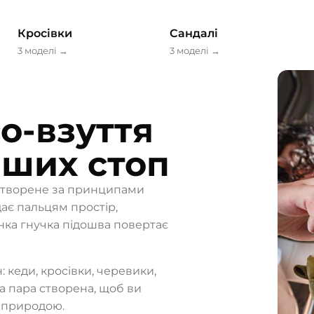
Кросівки
Сандалі
3 моделі
→
3 моделі
→
о-взуття
аших стоп
 створене за принципами
ає пальцям простір,
нка гнучка підошва повертає
 кеди, кросівки, черевики,
жна пара створена, щоб ви
о природою.