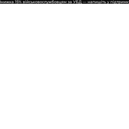
Знижка 15% військовослужбовцям за УБД — напишіть у підтримк