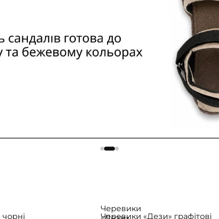
Черевики
» чорні
Черевики «Дези» графітові
«Дези»