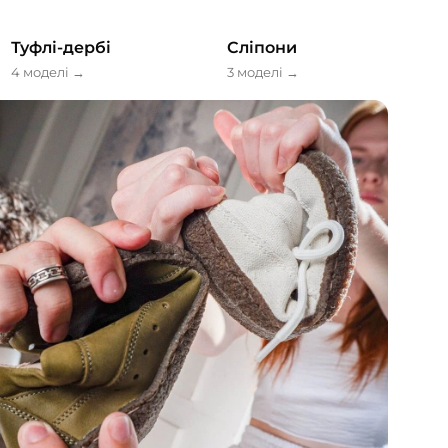
Туфлі-дербі
Сліпони
4 моделі
→
3 моделі
→