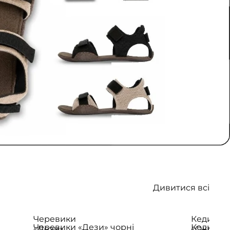
Дивитися всі
Черевики
Кеди
ВЕГАН
Черевики «Дези» чорні
Кеди «Ок
«Дези»
«Оклі»