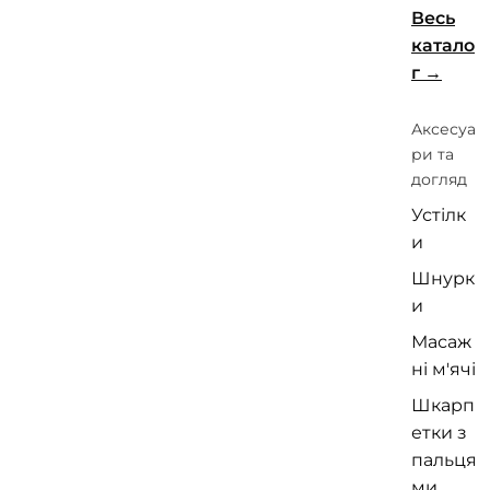
Весь
катало
г
Аксесуа
ри та
догляд
Устілк
и
Шнурк
и
Масаж
ні м'ячі
Шкарп
етки з
пальця
ми