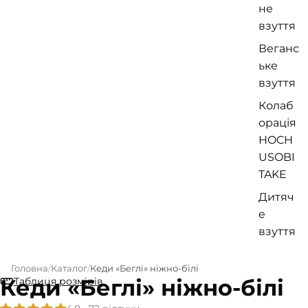
не
взуття
Веганс
ьке
взуття
Колаб
орація
HOCH
USOBI
TAKE
Дитяч
е
взуття
Головна
Каталог
Кеди «Беглі» ніжно-білі
Кеди «Беглі» ніжно-білі
Таблиця розмірів