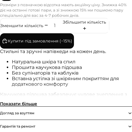
Розміри з позначкою відсотка мають акційну ціну. Знижка 40%
діє на останні готові пари, а зі знижкою 15% ми пошиємо пару
спеціально для вас за 4-7 робочих днів.
Збільшити кількість
Зменшити кількість
Купити під замовлення (−15%)
Стильні та зручні напівкеди на кожен день.
Натуральна шкіра та спил
Прошита каучукова підошва
Без супінаторів та каблуків
Вставна устілка зі шкіряним покриттям для
додаткового комфорту
Каучукова підошва забезпечує чудове зчеплення з
вологою та сухою поверхнями, та є дуже гнучкою, що
Показати більше
дозволяє стопі природно згинатися.
Догляд за взуттям
Шкіра спил — це шар натуральної шкіри, який
отримують після розшарування товщої шкіри. Спил
Гарантія та ремонт
— нижній, м’який і пористий шар шкіри, приємний