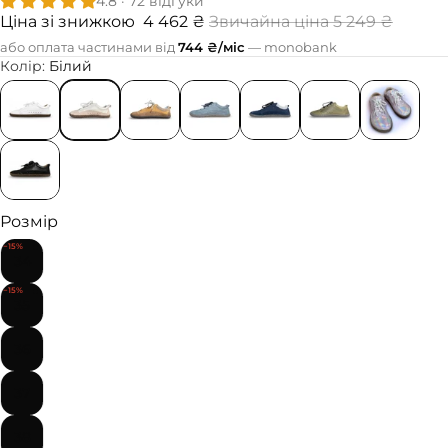
4.8 · 72 відгуки
Ціна зі знижкою
4 462 ₴
Звичайна ціна
5 249 ₴
або оплата частинами від
744
₴/міс
— monobank
Колір:
Білий
Розмір
−15%
34
−15%
35
36
37
38