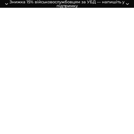
Знижка 15% військовослужбовцям за УБД — напишіть у
підтримку