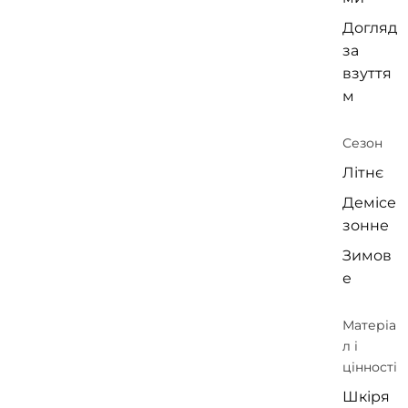
Догляд
за
взуття
м
Сезон
Літнє
Демісе
зонне
Зимов
е
Матеріа
л і
цінності
Шкіря