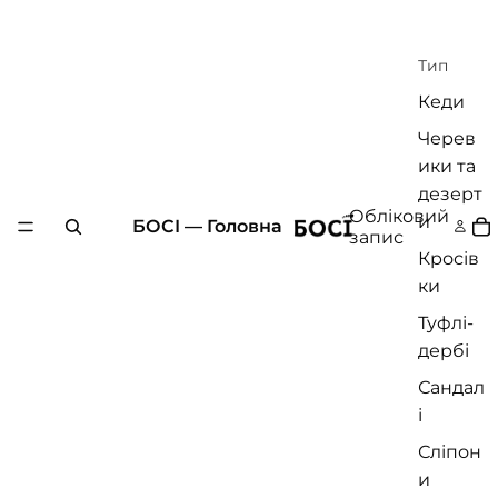
Тип
Кеди
Черев
ики та
дезерт
Обліковий
и
БОСІ — Головна
запис
Кросів
ки
Туфлі-
дербі
Сандал
і
Сліпон
и