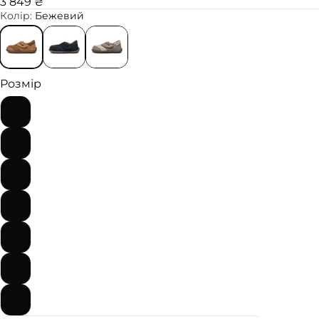
3 849 ₴
Колір:
Бежевий
Розмір
21
22
23
24
25
26
27