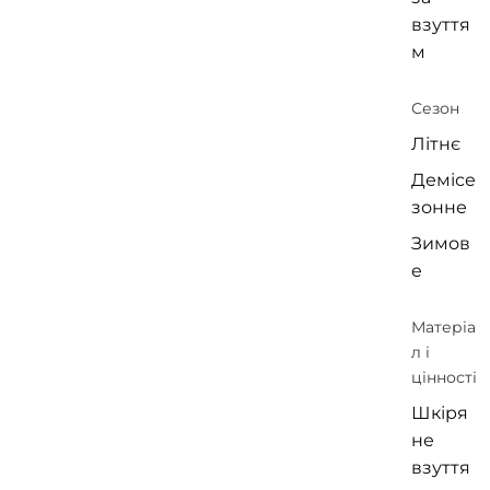
взуття
м
Сезон
Літнє
Демісе
зонне
Зимов
е
Матеріа
л і
цінності
Шкіря
не
взуття