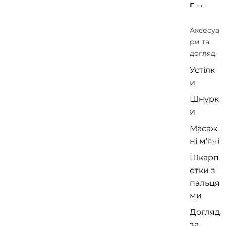
г
Аксесуа
ри та
догляд
Устілк
и
Шнурк
и
Масаж
ні м'ячі
Шкарп
етки з
пальця
ми
Догляд
за