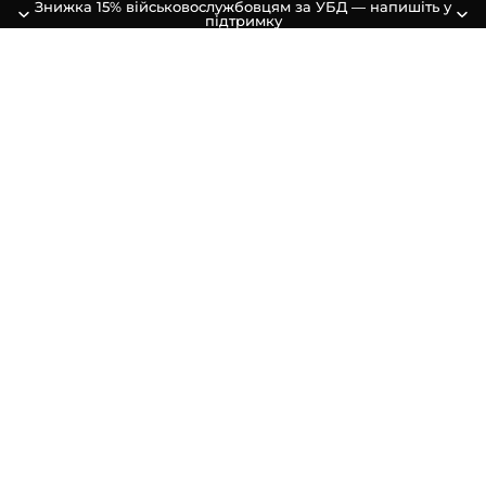
Знижка 15% військовослужбовцям за УБД — напишіть у
підтримку