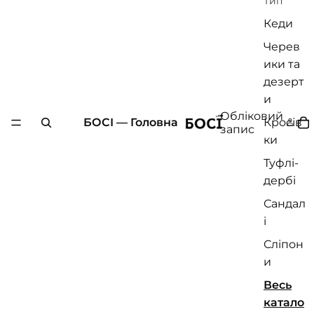
Тип
Кеди
Черев
ики та
дезерт
и
Обліковий
БОСІ — Головна
Кросів
запис
ки
Туфлі-
дербі
Сандал
і
Сліпон
и
Весь
катало