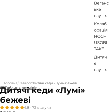
Веганс
ьке
взуття
Колаб
орація
HOCH
USOBI
TAKE
Дитяч
е
взуття
Головна
Каталог
Дитячі кеди «Лумі» бежеві
Дитячі кеди «Лумі»
Таблиця розмірів
бежеві
4.8 · 72 відгуки