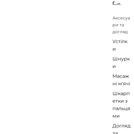
г
Аксесуа
ри та
догляд
Устілк
и
Шнурк
и
Масаж
ні м'ячі
Шкарп
етки з
пальця
ми
Догляд
за