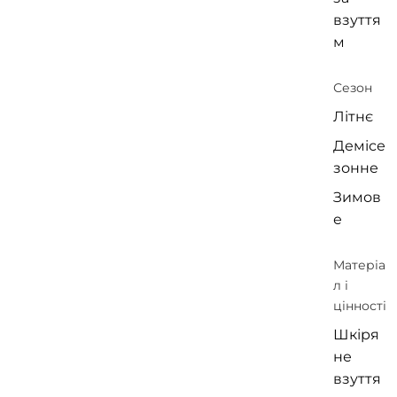
взуття
м
Сезон
Літнє
Демісе
зонне
Зимов
е
Матеріа
л і
цінності
Шкіря
не
взуття