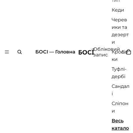
Тип
Кеди
Черев
ики та
дезерт
и
Обліковий
БОСІ — Головна
Кросів
запис
ки
Туфлі-
дербі
Сандал
і
Сліпон
и
Весь
катало