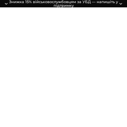
Знижка 15% військовослужбовцям за УБД — напишіть у
підтримку