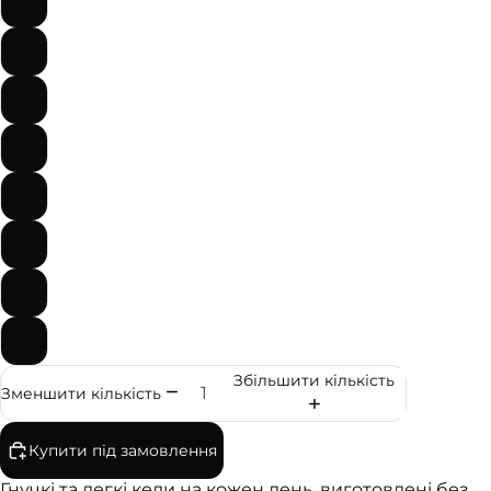
41
42
43
44
45
46
47
48
Збільшити кількість
Зменшити кількість
Купити під замовлення
Гнучкі та легкі кеди на кожен день, виготовлені без