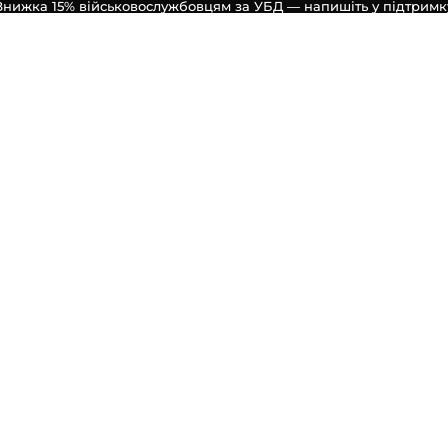
Знижка 15% військовослужбовцям за УБД — напишіть у підтримк