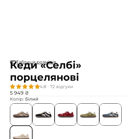
Кеди «Селбі»
Таблиця розмірів
порцелянові
4.8 · 72 відгуки
5 949 ₴
Колір:
Білий