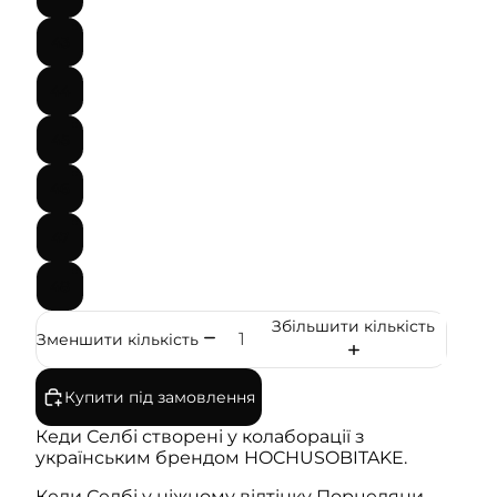
43
44
45
46
47
48
Збільшити кількість
Зменшити кількість
Купити під замовлення
Кеди Селбі створені у колаборації з
українським брендом HOCHUSOBITAKE.
Кеди Селбі у ніжному відтінку Порцеляни —