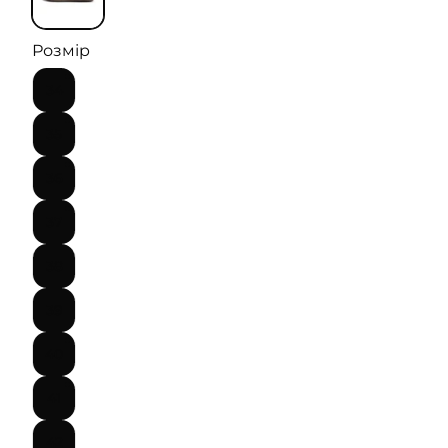
Розмір
34
35
36
37
38
39
40
41
42