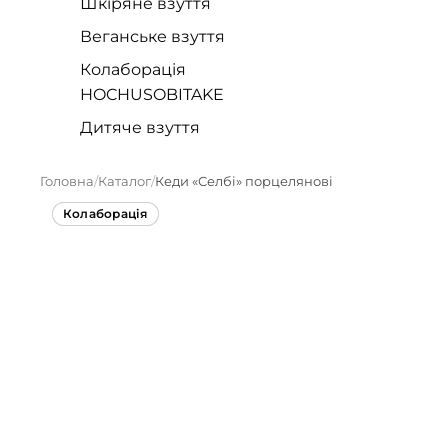
Шкіряне взуття
Веганське взуття
Колаборація
HOCHUSOBITAKE
Дитяче взуття
Головна
Каталог
Кеди «Селбі» порцелянові
Колаборація
Колаборація