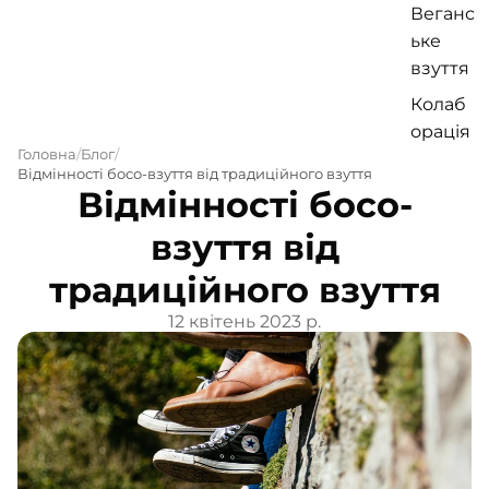
Веганс
ьке
взуття
Колаб
орація
Головна
Блог
HOCH
Відмінності босо-взуття від традиційного взуття
USOBI
Відмінності босо-
TAKE
взуття від
Дитяч
е
традиційного взуття
взуття
12 квітень 2023 р.