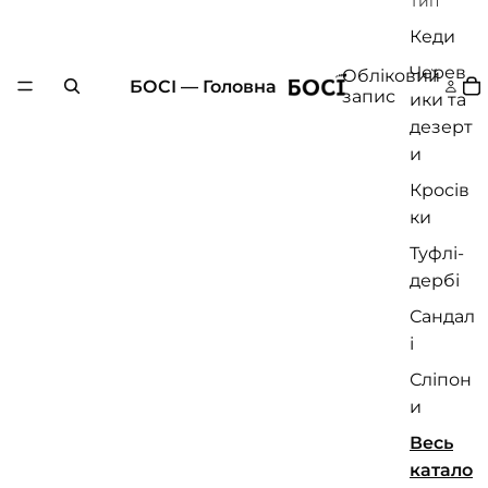
Тип
Кеди
Черев
Обліковий
БОСІ — Головна
запис
ики та
дезерт
и
Кросів
ки
Туфлі-
дербі
Сандал
і
Сліпон
и
Весь
катало