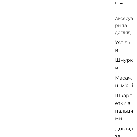
г
Аксесуа
ри та
догляд
Устілк
и
Шнурк
и
Масаж
ні м'ячі
Шкарп
етки з
пальця
ми
Догляд
за