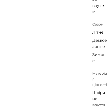
взуття
м
Сезон
Літнє
Демісе
зонне
Зимов
е
Матеріа
л і
цінності
Шкіря
не
взуття