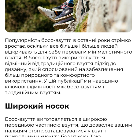
Популярність босо-взуття в останні роки стрімко
зростає, оскільки все більше і більше людей
відкривають для себе переваги мінімалістичного
взуття. В босо-взутті використовується
відмінний від традиційного взуття підхід до
дизайну, який спрямований на забезпечення
більш природного та комфортного
використання. У цій публікації ми наводимо
ключові відмінності між босо-взуттям і
традиційним взуттям.
Широкий носок
Босо-взуття виготовляється з широкою
передньою частиною взуття, що дозволяє вашим
пальцям стоп розташовуватися у взутті
природним чином та без утиску. Така