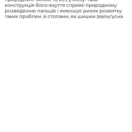
конструкція босо-взуття сприяє природному
розведенню пальців і зменшує ризик розвитку
таких проблем зі стопами, як шишки (вальгусна
деформація), молоточкові пальці та невроми.
Традиційне взуття має вузький носок, який
стискає пальці стоп і з часом призводити до
різноманітних проблем зі стопою. Більш того,
вузький носок у взутті призводить до зсуву
центру маси з великого пальця на кісточку біля
його основи, що порушує баланс тіла, підвищує
ризик травм та несприятливо впливає на
здоров'я стоп.
Відсутність каблуків
Босо-взуття має плоску підошву, що дозволяє
п’яті та передній частині стопи знаходитися на
одному рівні. Таке природнє положення стопи
сприяє здоровій біомеханіці ходьбі та бігу,
оскільки спонукає вас при кроках приземлятися
на середню або передню частину стопи замість
п’яти. Правильне горизонтальне положення
стоп сприяє рівномірному розподілу ваги тіла по