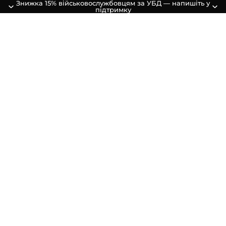
Знижка 15% військовослужбовцям за УБД — напишіть у
підтримку