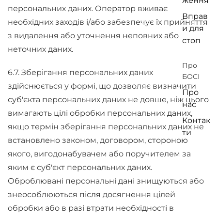
ження
персональних даних. Оператор вживає
Вправ
необхідних заходів і/або забезпечує їх прийняття
и для
з видалення або уточнення неповних або
стоп
неточних даних.
Про
6.7. Зберігання персональних даних
БОСІ
здійснюється у формі, що дозволяє визначити
Про
суб'єкта персональних даних не довше, ніж цього
нас
вимагають цілі обробки персональних даних,
Контак
якщо термін зберігання персональних даних не
ти
встановлено законом, договором, стороною
якого, вигодонабувачем або поручителем за
яким є суб'єкт персональних даних.
Оброблювані персональні дані знищуються або
знеособлюються після досягнення цілей
обробки або в разі втрати необхідності в