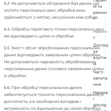
Гарант
6.3. Не допускається об'єднання баз даних, що
ія та
містять персональні дані, обробка яких
ремон
здійснюється з метою, несумісних між собою.
т
6.4. Обробці підлягають тільки персональні дані,
Корисн
які відповідають цілям їх обробки.
е
Догляд
6.5. Зміст і обсяг оброблюваних персональних
за
даних відповідають заявленим цілям обробки.
взуття
Не допускається надмірність оброблюваних
м
персональних даних стосовно заявленим цілям
Часті
їх обробки.
запита
ння
6.6. При обробці персональних даних
Науков
забезпечується точність персональних даних, їх
і
достатність, а в необхідних випадках і
дослід
актуальність по відношенню до цілей обробки