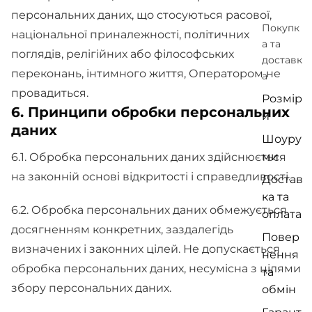
персональних даних, що стосуються расової,
Покупк
національної приналежності, політичних
а та
поглядів, релігійних або філософських
доставк
переконань, інтимного життя, Оператором не
а
провадиться.
Розмір
6. Принципи обробки персональних
и
даних
Шоуру
ми
6.1. Обробка персональних даних здійснюється
на законній основі відкритості і справедливості.
Достав
ка та
6.2. Обробка персональних даних обмежується
оплата
досягненням конкретних, заздалегідь
Повер
визначених і законних цілей. Не допускається
нення
обробка персональних даних, несумісна з цілями
та
збору персональних даних.
обмін