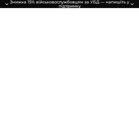
Знижка 15% військовослужбовцям за УБД — напишіть у
підтримку