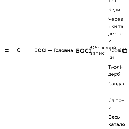
Тип
Кеди
Черев
ики та
дезерт
и
Обліковий
БОСІ — Головна
Кросів
запис
ки
Туфлі-
дербі
Сандал
і
Сліпон
и
Весь
катало