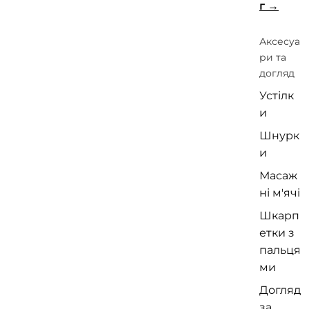
г
Аксесуа
ри та
догляд
Устілк
и
Шнурк
и
Масаж
ні м'ячі
Шкарп
етки з
пальця
ми
Догляд
за