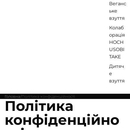
Веганс
ьке
взуття
Колаб
орація
HOCH
USOBI
TAKE
Дитяч
е
взуття
Головна
Політика конфіденційності
Політика
конфіденційно