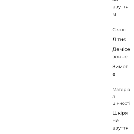
взуття
м
Сезон
Літнє
Демісе
зонне
Зимов
е
Матеріа
л і
цінності
Шкіря
не
взуття