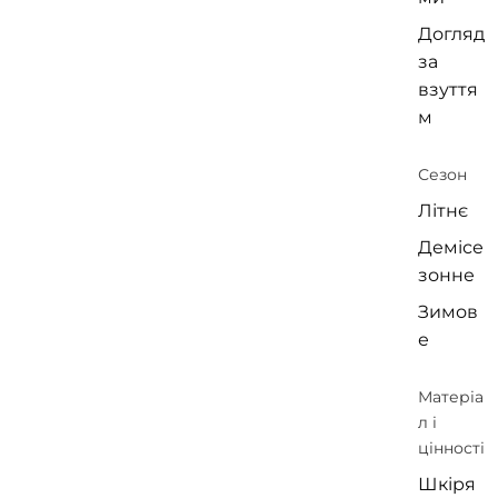
Догляд
за
взуття
м
Сезон
Літнє
Демісе
зонне
Зимов
е
Матеріа
л і
цінності
Шкіря