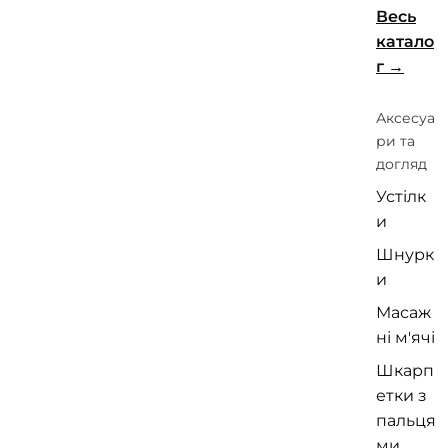
Весь
катало
г
Аксесуа
ри та
догляд
Устілк
и
Шнурк
и
Масаж
ні м'ячі
Шкарп
етки з
пальця
ми