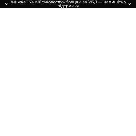
Знижка 15% військовослужбовцям за УБД — напишіть у
підтримку