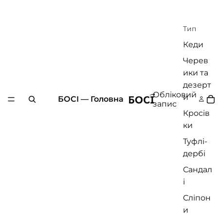
Тип
Кеди
Черев
ики та
дезерт
Обліковий
и
БОСІ — Головна
запис
Кросів
ки
Туфлі-
дербі
Сандал
і
Сліпон
и