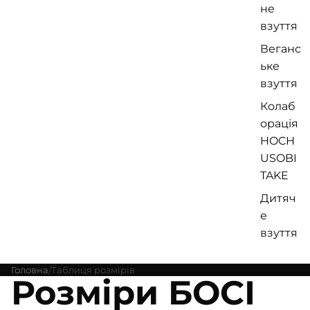
не
взуття
Веганс
ьке
взуття
Колаб
орація
HOCH
USOBI
TAKE
Дитяч
е
взуття
Головна
Таблиця розмірів
Розміри БОСІ