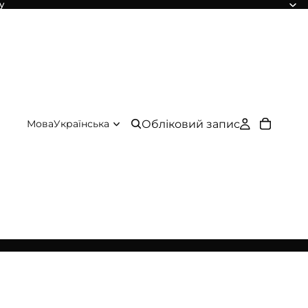
у
Обліковий запис
Мова