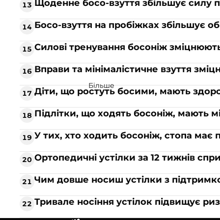
Щоденне босо-взуття збільшує силу 
13
Доставка та оплата
Повернення та обмін
Босо-взуття на пробіжках збільшує об'
14
Гарантія та ремонт
Силові тренування босоніж зміцнюют
15
Корисне
Вправи та мінімалістичне взуття змі
16
Догляд за взуттям
Більше
Діти, що ростуть босими, мають здор
17
Часті запитання
Наукові дослідження
Підлітки, що ходять босоніж, мають м
18
Вправи для стоп
У тих, хто ходить босоніж, стопа ма
19
Про БОСІ
Ортопедичні устілки за 12 тижнів спр
20
Про нас
Чим довше носиш устілки з підтримк
21
Контакти
Тривале носіння устілок підвищує ризи
Співпраця
22