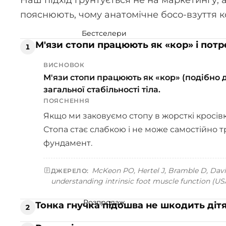
Сліпони
пояснюють, чому анатомічне босо-взуття ко
Весь каталог
Бестселери
М'язи стопи працюють як «кор» і пот
Аксесуари та догляд
1
Устілки
ВИСНОВОК
Шнурки
М'язи стопи працюють як «кор» (подібно д
загальної стабільності тіла.
Масажні м'ячі
ПОЯСНЕННЯ
Шкарпетки з пальцями
Якщо ми заковуємо стопу в жорсткі кросів
Догляд за взуттям
Стопа стає слабкою і не може самостійно т
фундамент.
Сезон
Літнє
McKeon PO, Hertel J, Bramble D, Davis
ДЖЕРЕЛО:
understanding intrinsic foot muscle function (USA
Демісезонне
Зимове
Розпродаж
Тонка гнучка підошва не шкодить діт
2