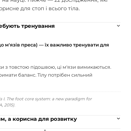
рисне для стоп і всього тіла.
ребують тренування
о м'язів преса) — їх важливо тренувати для
ки з товстою підошвою, ці м'язи вимикаються.
римати баланс. Тілу потрібен сильний
 I. The foot core system: a new paradigm for
, 2015).
ям, а корисна для розвитку