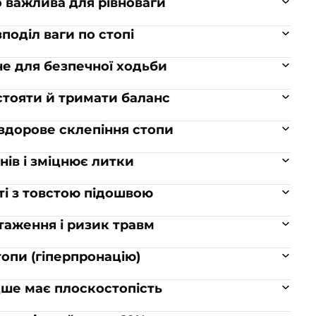
 важлива для рівноваги
поділ ваги по стопі
не для безпечної ходьби
стояти й тримати баланс
 здорове склепіння стопи
нів і зміцнює литки
ті з товстою підошвою
нтаження і ризик травм
опи (гіперпронацію)
дше має плоскостопість