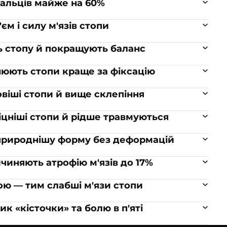
пальців майже на 60%
єм і силу м'язів стопи
ь стопу й покращують баланс
цнюють стопи краще за фіксацію
овіші стопи й вище склепіння
іцніші стопи й рідше травмуються
є природнішу форму без деформацій
ичиняють атрофію м'язів до 17%
ою — тим слабші м'язи стопи
к «кісточки» та болю в п'яті