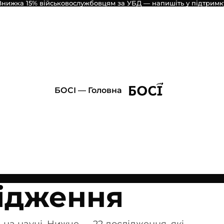
Знижка 15% військовослужбовцям за УБД — напишіть у підтримк
БОСІ — Головна
лідження
 на науці. Нижче — 22 дослідження, які