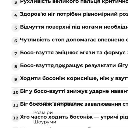
Рухливість великого пальця критично
Матеріал і цінності
3
Шкіряне взуття
Здоров'ю ніг потрібен рівномірний роз
4
Веганське взуття
Відчуття поверхні під ногами необхід
5
Колаборація
HOCHUSOBITAKE
Чутливість стоп допомагає впевнено 
6
Дитяче взуття
Босо-взуття зміцнює м'язи та формує
7
Босо-взуття покращує результати бігу
8
Клієнту
Ходити босоніж корисніше, ніж у взут
9
Біг у босо-взутті знижує ударне нава
10
Покупка та доставка
Біг босоніж виправляє завалювання ст
11
Розміри
Хто часто ходить босоніж — утричі рі
12
Шоуруми