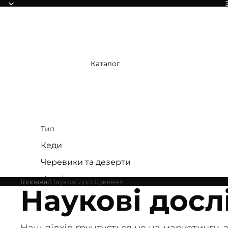
Каталог
Тип
Кеди
Черевики та дезерти
Кросівки
Головна
Наукові дослідження
Наукові дос
Туфлі-дербі
Сандалі
Наш підхід ґрунтується не на маркетингу, а