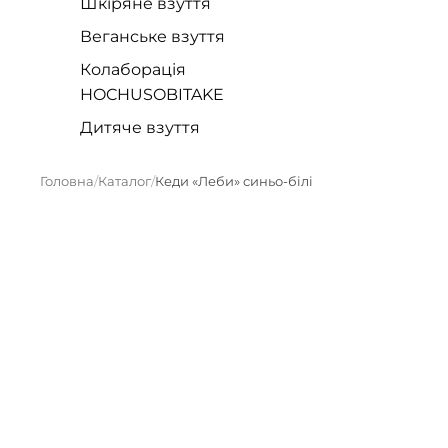
Шкіряне взуття
Веганське взуття
Колаборація
HOCHUSOBITAKE
Дитяче взуття
Головна
Каталог
Кеди «Леби» синьо-білі