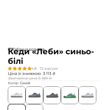
Кеди «Леби» синьо-
Таблиця розмірів
білі
4.8 · 72 відгуки
Ціна зі знижкою
3 113 ₴
Звичайна ціна
5 189 ₴
Колір:
Синій