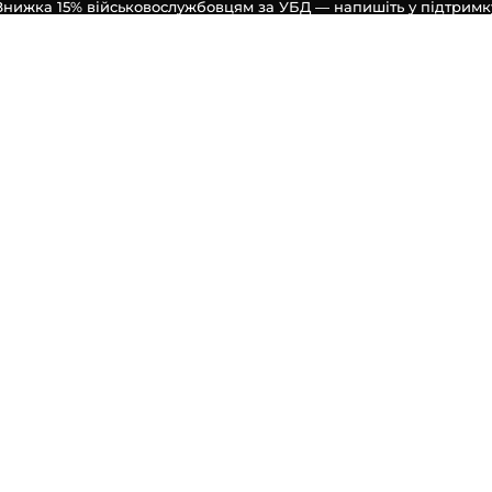
Знижка 15% військовослужбовцям за УБД — напишіть у підтримк