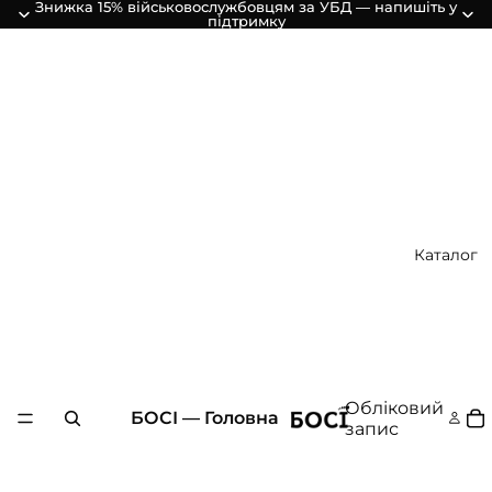
Знижка 15% військовослужбовцям за УБД — напишіть у
підтримку
Каталог
Обліковий
БОСІ — Головна
запис