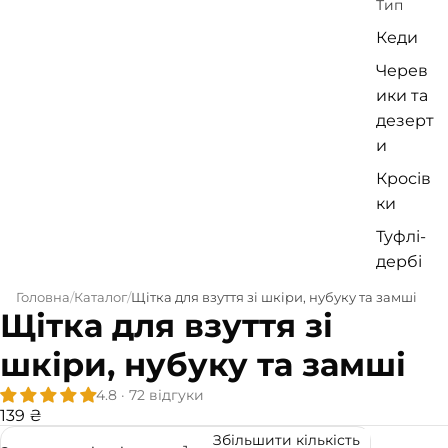
Тип
Кеди
Черев
ики та
дезерт
и
Кросів
ки
Туфлі-
дербі
Сандал
Головна
Каталог
Щітка для взуття зі шкіри, нубуку та замші
Щітка для взуття зі
і
Сліпон
шкіри, нубуку та замші
и
4.8 · 72 відгуки
Весь
139 ₴
катало
Збільшити кількість