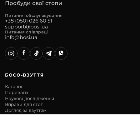
Розпродаж
Пробуди свої стопи
Веганс
ьке
Питання обслуговування
+38 (050) 026 60 51
взуття
support@bosi.ua
Колаб
Питання співпраці
info@bosi.ua
орація
HOCH
USOBI
TAKE
Дитяч
БОСО-ВЗУТТЯ
е
Каталог
взуття
Переваги
Наукові дослідження
Вправи для стоп
Догляд за взуттям
ІНФОРМАЦІЯ