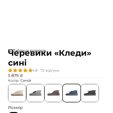
Черевики «Кледи»
Таблиця розмірів
сині
4.8 · 72 відгуки
5 879 ₴
Колір:
Синій
Розмір