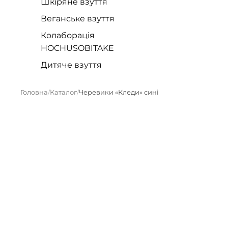
Шкіряне взуття
Веганське взуття
Колаборація
HOCHUSOBITAKE
Дитяче взуття
Головна
Каталог
Черевики «Кледи» сині