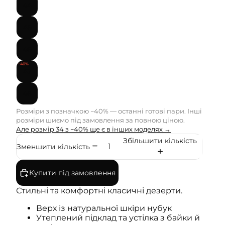
44
45
46
−40%
47
48
Розміри з позначкою −40% — останні готові пари. Інші
розміри шиємо під замовлення за повною ціною.
Але розмір 34 з −40% ще є в інших моделях →
Збільшити кількість
Зменшити кількість
Купити під замовлення
Стильні та комфортні класичні дезерти.
Верх із натуральної шкіри нубук
Утеплений підклад та устілка з байки й