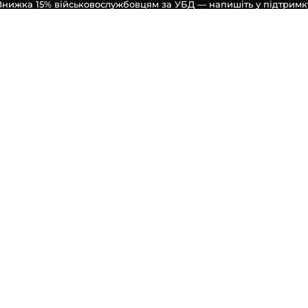
Знижка 15% військовослужбовцям за УБД — напишіть у підтримк