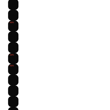
34
35
−40%
36
37
38
−40%
39
−40%
40
41
42
43