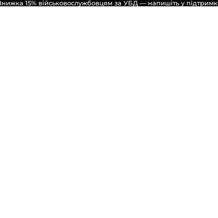
Знижка 15% військовослужбовцям за УБД — напишіть у підтримк