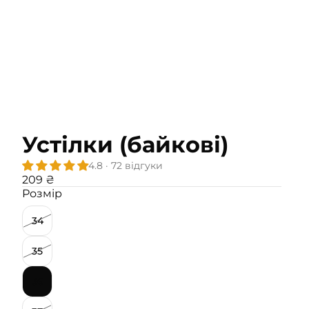
Устілки (байкові)
4.8 · 72 відгуки
209 ₴
Розмір
34
35
36