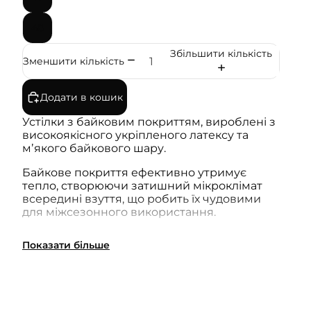
48
Збільшити кількість
Зменшити кількість
Додати в кошик
Устілки з байковим покриттям, вироблені з
високоякісного укріпленого латексу та
мʼякого байкового шару.
Байкове покриття ефективно утримує
тепло, створюючи затишний мікроклімат
всередині взуття, що робить їх чудовими
для міжсезонного використання.
Латекс в устілці додає додаткову
Показати більше
амортизацію та підтримку. Його дихаюча
структура дозволяє уникати перегріву та
зберігати природну вентиляцію,
забезпечуючи комфорт при використанні.