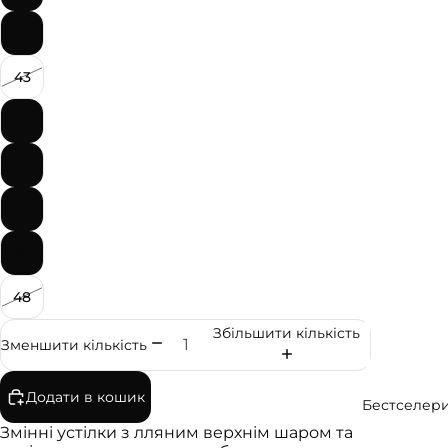
Шкіря
не
42
взуття
43
Веганс
ьке
44
взуття
45
Колаб
орація
46
HOCH
USOBI
47
TAKE
48
Дитяч
е
Збільшити кількість
Зменшити кількість
взуття
Додати в кошик
Бестселер
Змінні устілки з лляним верхнім шаром та