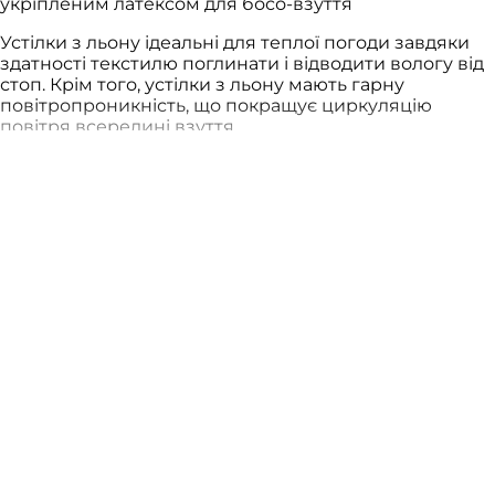
укріпленим латексом для босо-взуття
Устілки з льону ідеальні для теплої погоди завдяки
здатності текстилю поглинати і відводити вологу від
стоп. Крім того, устілки з льону мають гарну
повітропроникність, що покращує циркуляцію
повітря всередині взуття.
Текстура льону приємна для стоп.
Показати більше
Устілки підходять для всіх моделей босо-взуття БОСІ.
Товщина устілки складає 3 мм.
Відгуки клієнтів
Виробник залишає за собою право на внесення
4.76 з 5
незначних змін в моделі взуття, що стосуються
відтінків матеріалів та конструктивних елементів.
На основі 72 відгуків
Дані зміни не несуть суттєвого впливу на якість
65
готового виробу.
2
2
1
2