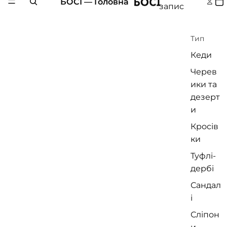
БОСІ — Головна
запис
Тип
Кеди
Черев
ики та
дезерт
и
Кросів
ки
Туфлі-
дербі
Сандал
і
Сліпон