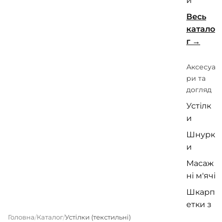
и
Весь
катало
г
Аксесуа
ри та
догляд
Устілк
и
Шнурк
и
Масаж
ні м'ячі
Шкарп
етки з
пальця
Головна
Каталог
Устілки (текстильні)