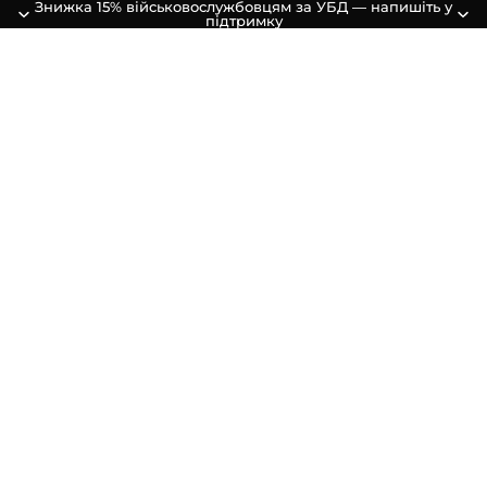
Знижка 15% військовослужбовцям за УБД — напишіть у
підтримку