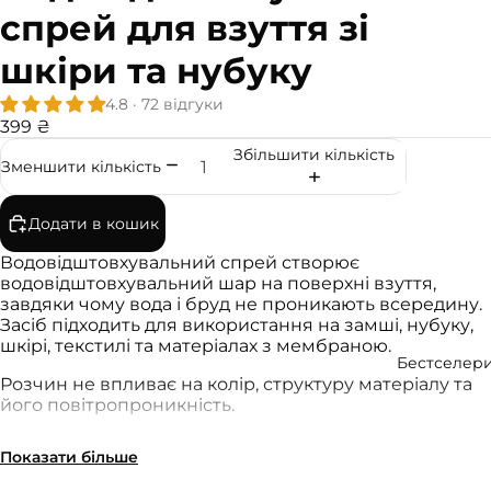
Весь
спрей для взуття зі
катало
шкіри та нубуку
г
4.8 · 72 відгуки
Аксесуа
399 ₴
ри та
Збільшити кількість
Зменшити кількість
догляд
Устілк
Додати в кошик
и
Водовідштовхувальний спрей створює
Шнурк
водовідштовхувальний шар на поверхні взуття,
и
завдяки чому вода і бруд не проникають всередину.
Засіб підходить для використання на замші, нубуку,
Масаж
шкірі, текстилі та матеріалах з мембраною.
ні м'ячі
Бестселер
Розчин не впливає на колір, структуру матеріалу та
Шкарп
його повітропроникність.
етки з
СПОСІБ ЗАСТОСУВАННЯ:
пальця
Показати більше
ми
Перед використанням спрею перевірте його