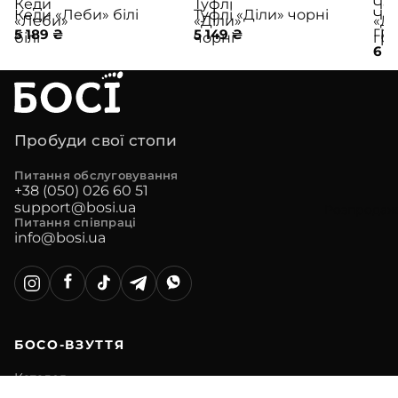
не
Кеди
Туфлі
Че
ЛІДЕР ПРОДАЖІВ
ЛІ
Кеди «Леби» білі
Туфлі «Діли» чорні
Че
«Леби»
«Діли»
«Д
взуття
гра
5 189 ₴
5 149 ₴
білі
чорні
гра
6 3
Веганс
ьке
взуття
Колаб
Пробуди свої стопи
орація
HOCH
Питання обслуговування
+38 (050) 026 60 51
USOBI
support@bosi.ua
Розпродаж
TAKE
Питання співпраці
info@bosi.ua
Дитяч
е
взуття
БОСО-ВЗУТТЯ
Каталог
Переваги