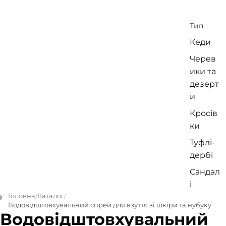
Тип
Кеди
Черев
ики та
дезерт
и
Кросів
ки
Туфлі-
дербі
Сандал
і
Головна
Каталог
Сліпон
Водовідштовхувальний спрей для взуття зі шкіри та нубуку
и
Водовідштовхувальний