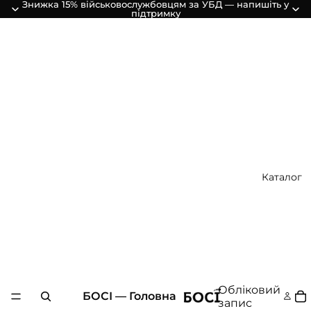
Знижка 15% військовослужбовцям за УБД — напишіть у
підтримку
Каталог
Обліковий
БОСІ — Головна
запис