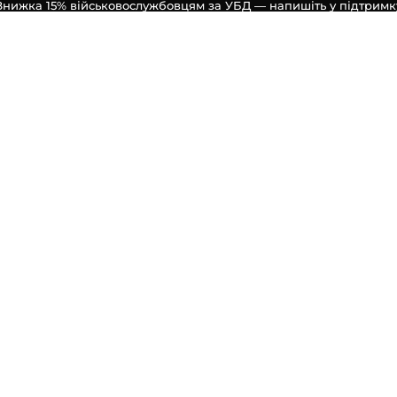
Знижка 15% військовослужбовцям за УБД — напишіть у підтримк