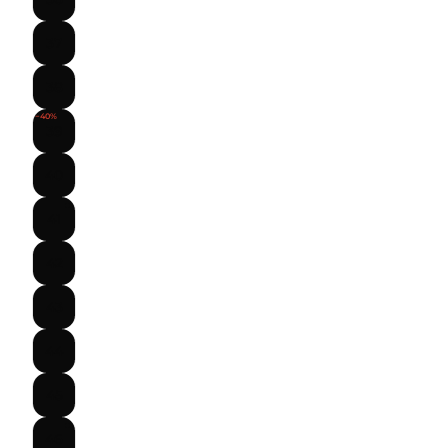
37
38
−40%
39
40
41
42
43
44
45
46