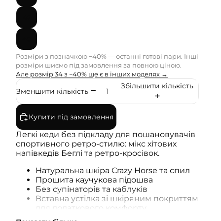
47
48
Розміри з позначкою −40% — останні готові пари. Інші
розміри шиємо під замовлення за повною ціною.
Але розмір 34 з −40% ще є в інших моделях →
Збільшити кількість
Зменшити кількість
Купити під замовлення
Легкі кеди без підкладу для пошановувачів
спортивного ретро-стилю: мікс хітових
напівкедів Беглі та ретро-кросівок.
Натуральна шкіра Crazy Horse та спил
Прошита каучукова підошва
Без супінаторів та каблуків
Вставна устілка зі шкіряним покриттям
для додаткового комфорту