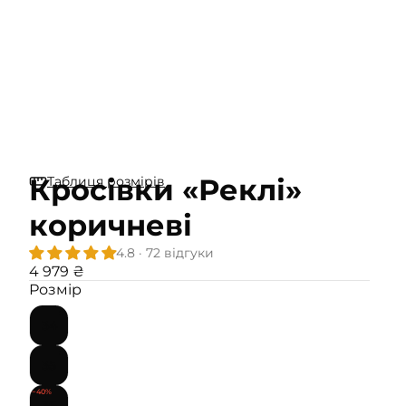
Кросівки «Реклі»
Таблиця розмірів
коричневі
4.8 · 72 відгуки
4 979 ₴
Розмір
34
35
−40%
36