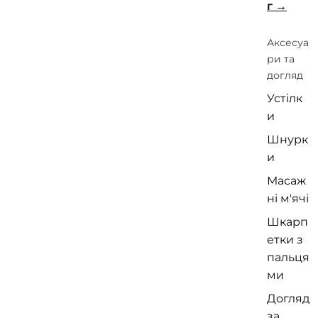
г
Аксесуа
ри та
догляд
Устілк
и
Шнурк
и
Масаж
ні м'ячі
Шкарп
етки з
пальця
ми
Догляд
за