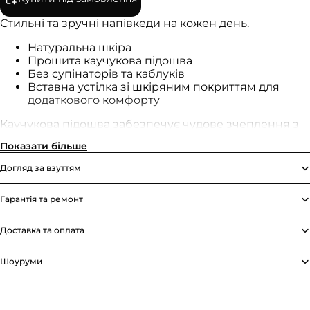
Стильні та зручні напівкеди на кожен день.
Натуральна шкіра
Прошита каучукова підошва
Без супінаторів та каблуків
Вставна устілка зі шкіряним покриттям для
додаткового комфорту
Каучукова підошва забезпечує чудове зчеплення з
вологою та сухою поверхнями, та є дуже гнучкою, що
Показати більше
дозволяє стопі природно згинатися.
Догляд за взуттям
Модель має суцільний шкіряний підклад, завдяки
якому волога з верхнього шару (зовнішньої шкіри)
Гарантія та ремонт
повільніше потрапляє всередину взуття. Через це
взуття не так швидко промокає у вологу погоду.
Доставка та оплата
Перед перфорацією по боках взуття є бортики
підошви, які попереджають потраплянню всередину
Шоуруми
взуття крапельок води та пилу.
Наполегливо рекомендуємо вам перед
замовленням виміряти вашу стопу та підібрати