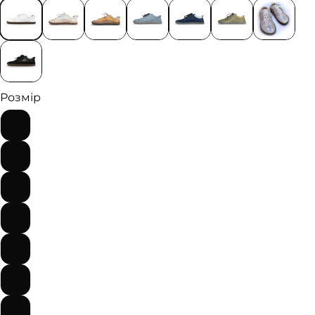
Розмір
34
35
36
37
38
39
40