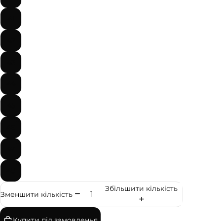
41
42
43
44
45
46
47
48
Збільшити кількість
Зменшити кількість
Купити під замовлення