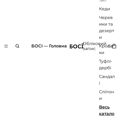
Тип
Кеди
Черев
ики та
дезерт
и
Обліковий
БОСІ — Головна
Кросів
запис
ки
Туфлі-
дербі
Сандал
і
Сліпон
и
Весь
катало