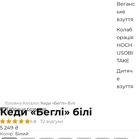
Веганс
ьке
взуття
Колаб
орація
HOCH
USOBI
TAKE
Дитяч
е
взуття
Головна
Каталог
Кеди «Беглі» білі
Кеди «Беглі» білі
Таблиця розмірів
4.8 · 72 відгуки
5 249 ₴
Колір:
Білий