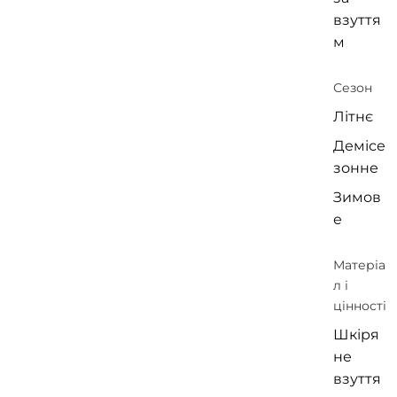
взуття
м
Сезон
Літнє
Демісе
зонне
Зимов
е
Матеріа
л і
цінності
Шкіря
не
взуття