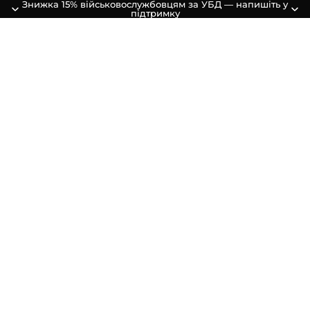
Знижка 15% військовослужбовцям за УБД — напишіть у
підтримку